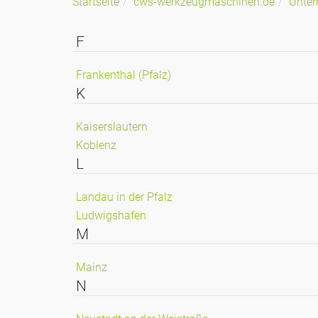
Startseite
cws-werkzeugmaschinen.de
Unte
F
Frankenthal (Pfalz)
K
Kaiserslautern
Koblenz
L
Landau in der Pfalz
Ludwigshafen
M
Mainz
N