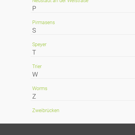
Neustadt an der Weistraße
P
Pirmasens
S
Speyer
T
Trier
W
Worms
Z
Zweibrücken