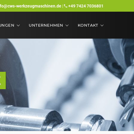
nfo@cws-werkzeugmaschinen.de
|
+49 7424 7036801
TUNGEN
UNTERNEHMEN
KONTAKT
Z